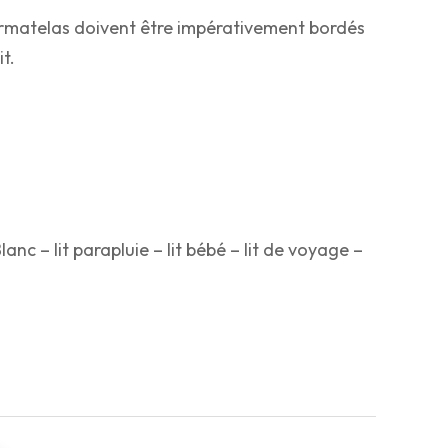
 surmatelas doivent être impérativement bordés
t.
nc – lit parapluie – lit bébé – lit de voyage –