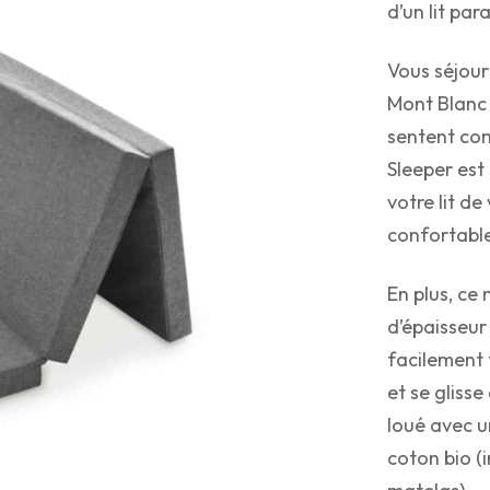
d’un lit par
Vous séjour
Mont Blanc 
sentent co
Sleeper est
votre lit d
confortable
En plus, ce
d’épaisseur
facilement t
et se gliss
loué avec u
coton bio (i