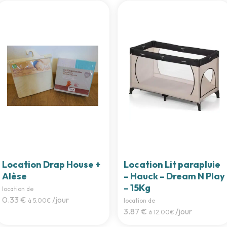
Location Drap House +
Location Lit parapluie
Alèse
– Hauck – Dream N Play
– 15Kg
location de
0.33 €
/jour
à 5.00€
location de
3.87 €
/jour
à 12.00€