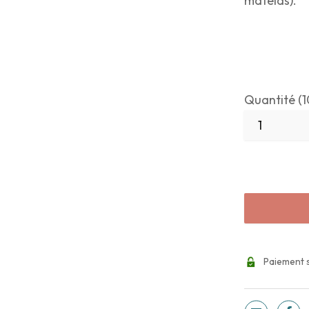
matelas).
Quantité (1
Paiement 