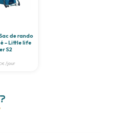
Sac de rando
 – Little life
er S2
/jour
00€
?
?