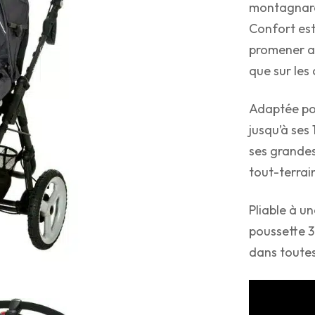
montagnard
Confort est
promener av
que sur les
Adaptée pou
jusqu’à ses 
ses grandes
tout-terrai
Pliable à u
poussette 3
dans toutes