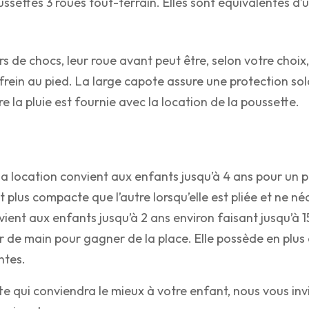
settes 3 roues tout-terrain. Elles sont équivalentes d’u
 de chocs, leur roue avant peut être, selon votre choix,
n frein au pied. La large capote assure une protection s
e la pluie est fournie avec la location de la poussette.
 location convient aux enfants jusqu’à 4 ans pour un po
st plus compacte que l’autre lorsqu’elle est pliée et ne né
ent aux enfants jusqu’à 2 ans environ faisant jusqu’à 15
our de main pour gagner de la place. Elle possède en plus
ntes.
te qui conviendra le mieux à votre enfant, nous vous in