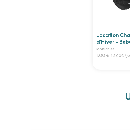
Location Cha
d’Hiver – Bé
location de
1.00 €
/jo
à 5.00€