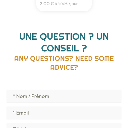
2.00 €
/jour
à 8.00€
UNE QUESTION ? UN
CONSEIL ?
ANY QUESTIONS? NEED SOME
ADVICE?
Veu